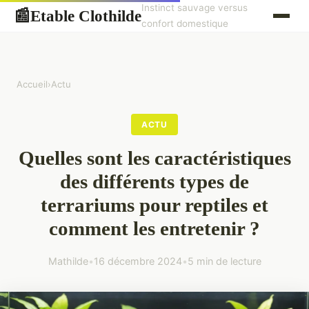
Instinct sauvage versus
Etable Clothilde
📰
confort domestique
Accueil
›
Actu
ACTU
Quelles sont les caractéristiques
des différents types de
terrariums pour reptiles et
comment les entretenir ?
Mathilde
•
16 décembre 2024
•
5 min de lecture